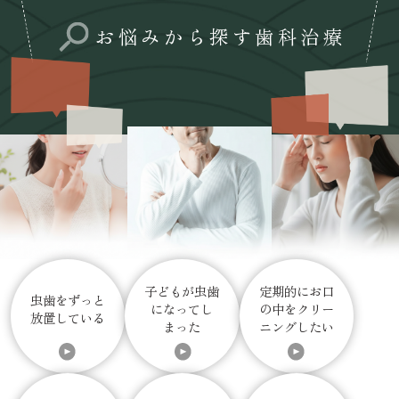
お悩みから探す歯科治療
子どもが虫歯
定期的にお口
虫歯をずっと
になってし
の中をクリー
放置している
まった
ニングしたい